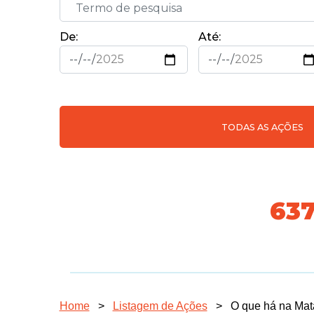
De:
Até:
TODAS AS AÇÕES
718
Home
>
Listagem de Ações
>
O que há na Mat