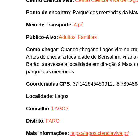
Centro Ciência Viva:
Centro Ciência Viva de Lag
Ponto de encontro:
Parque das merendas da Mat
Meio de Transporte:
A pé
Público-Alvo:
Adultos
,
Famílias
Como chegar:
Quando chegar a Lagos vire no cruz
Antes de chegar à localidade de Bensafrim, virar
Barão, atravesse a localidade em direção à Mata d
parque das merendas.
Coordenadas GPS:
37.142645453912, -8.78948
Localidade:
Lagos
Concelho:
LAGOS
Distrito:
FARO
Mais informações:
https://lagos.cienciaviva.pt/