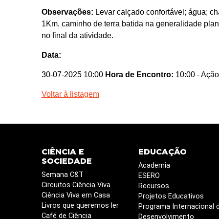
Observações:
Levar calçado confortável; água; chap
1Km, caminho de terra batida na generalidade plano
no final da atividade.
Data:
30-07-2025 10:00
Hora de Encontro:
10:00
- Ação
Voltar à listagem
CIÊNCIA E
EDUCAÇÃO
SOCIEDADE
Academia
Semana C&T
ESERO
Circuitos Ciência Viva
Recursos
Ciência Viva em Casa
Projetos Educativos
Livros que queremos ler
Programa Internacional 
Café de Ciência
Desenvolvimento