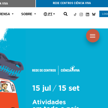
REDE CENTROS CIÊNCIA VIVA
A VIVA
RENSA
SOBRE
PT
LOG