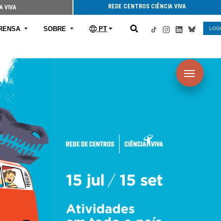
REDE CENTROS CIÊNCIA VIVA
A VIVA
RENSA
SOBRE
PT
LOG