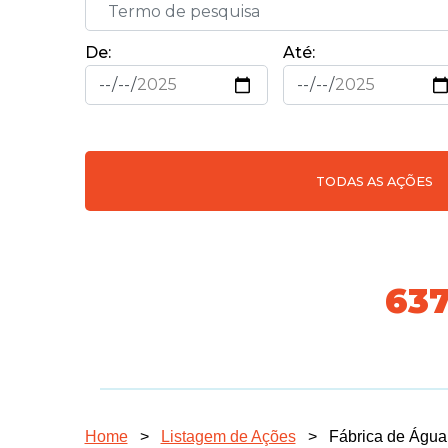
De:
Até:
TODAS AS AÇÕES
718
Home
>
Listagem de Ações
>
Fábrica de Água