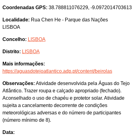
Coordenadas GPS:
38.788811076229, -9.0972014703613
Localidade:
Rua Chen He - Parque das Nações
LISBOA
Concelho:
LISBOA
Distrito:
LISBOA
Mais informações:
https://aguasdotejoatlantico.adp.pt/content/beirolas
Observações:
Atividade desenvolvida pela Águas do Tejo
Atlântico. Trazer roupa e calçado apropriado (fechado).
Aconselhado o uso de chapéu e protetor solar. Atividade
sujeita a cancelamento decorrente de condições
meteorológicas adversas e do número de participantes
(número mínimo de 8).
Data: