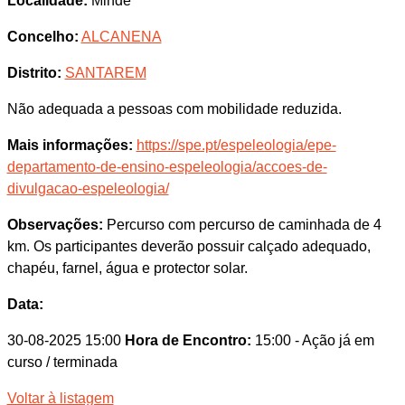
Localidade:
Minde
Concelho:
ALCANENA
Distrito:
SANTAREM
Não adequada a pessoas com mobilidade reduzida.
Mais informações:
https://spe.pt/espeleologia/epe-
departamento-de-ensino-espeleologia/accoes-de-
divulgacao-espeleologia/
Observações:
Percurso com percurso de caminhada de 4
km. Os participantes deverão possuir calçado adequado,
chapéu, farnel, água e protector solar.
Data:
30-08-2025 15:00
Hora de Encontro:
15:00
- Ação já em
curso / terminada
Voltar à listagem