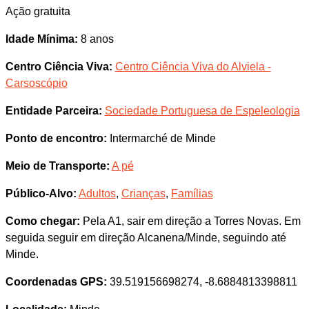
Ação gratuita
Idade Mínima:
8 anos
Centro Ciência Viva:
Centro Ciência Viva do Alviela -
Carsoscópio
Entidade Parceira:
Sociedade Portuguesa de Espeleologia
Ponto de encontro:
Intermarché de Minde
Meio de Transporte:
A pé
Público-Alvo:
Adultos
,
Crianças
,
Famílias
Como chegar:
Pela A1, sair em direção a Torres Novas. Em
seguida seguir em direção Alcanena/Minde, seguindo até
Minde.
Coordenadas GPS:
39.519156698274, -8.6884813398811