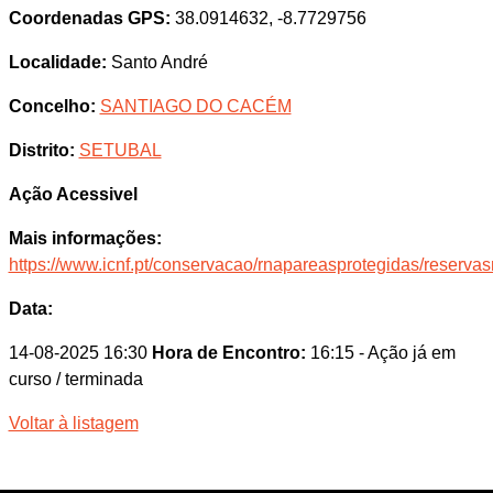
Coordenadas GPS:
38.0914632, -8.7729756
Localidade:
Santo André
Concelho:
SANTIAGO DO CACÉM
Distrito:
SETUBAL
Ação Acessivel
Mais informações:
https://www.icnf.pt/conservacao/rnapareasprotegidas/reserv
Data:
14-08-2025 16:30
Hora de Encontro:
16:15
- Ação já em
curso / terminada
Voltar à listagem