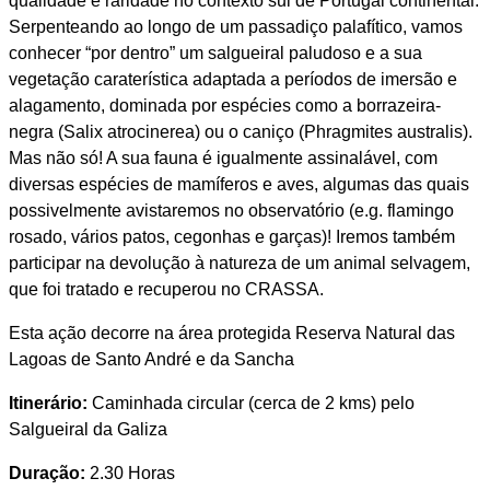
qualidade e raridade no contexto sul de Portugal continental.
Serpenteando ao longo de um passadiço palafítico, vamos
conhecer “por dentro” um salgueiral paludoso e a sua
vegetação caraterística adaptada a períodos de imersão e
alagamento, dominada por espécies como a borrazeira-
negra (Salix atrocinerea) ou o caniço (Phragmites australis).
Mas não só! A sua fauna é igualmente assinalável, com
diversas espécies de mamíferos e aves, algumas das quais
possivelmente avistaremos no observatório (e.g. flamingo
rosado, vários patos, cegonhas e garças)! Iremos também
participar na devolução à natureza de um animal selvagem,
que foi tratado e recuperou no CRASSA.
Esta ação decorre na área protegida Reserva Natural das
Lagoas de Santo André e da Sancha
Itinerário:
Caminhada circular (cerca de 2 kms) pelo
Salgueiral da Galiza
Duração:
2.30 Horas