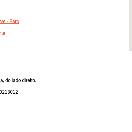
ve - Faro
nte
 do lado direito.
70213012