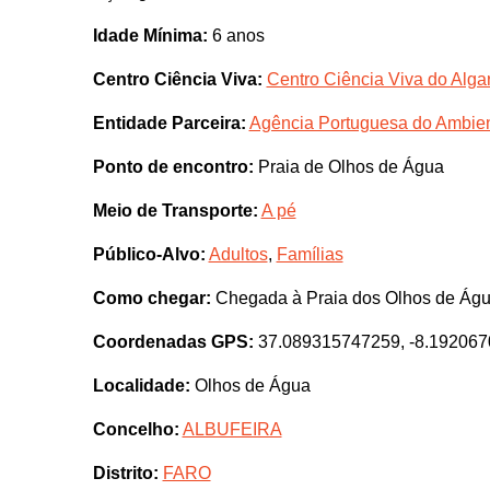
Idade Mínima:
6 anos
Centro Ciência Viva:
Centro Ciência Viva do Algar
Entidade Parceira:
Agência Portuguesa do Ambie
Ponto de encontro:
Praia de Olhos de Água
Meio de Transporte:
A pé
Público-Alvo:
Adultos
,
Famílias
Como chegar:
Chegada à Praia dos Olhos de Água,
Coordenadas GPS:
37.089315747259, -8.19206
Localidade:
Olhos de Água
Concelho:
ALBUFEIRA
Distrito:
FARO