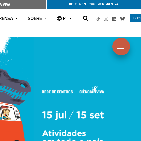
REDE CENTROS CIÊNCIA VIVA
A VIVA
RENSA
SOBRE
PT
LOG