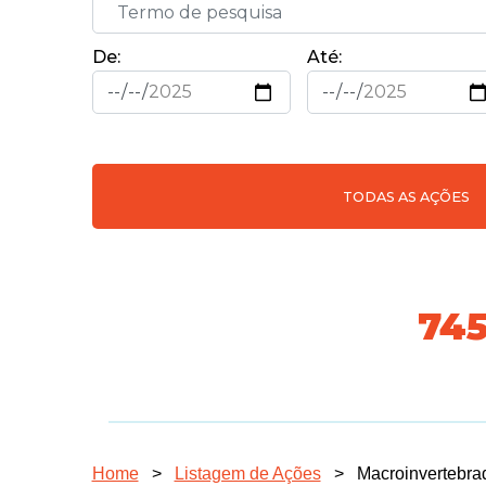
De:
Até:
TODAS AS AÇÕES
74
Home
>
Listagem de Ações
>
Macroinvertebra