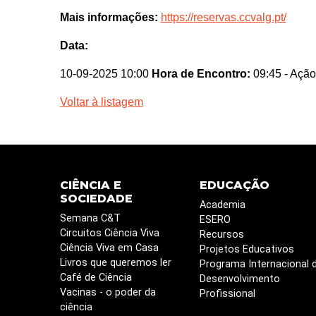
Mais informações:
https://reservas.ccvalg.pt/
Data:
10-09-2025 10:00
Hora de Encontro:
09:45
- Ação
Voltar à listagem
CIÊNCIA E
EDUCAÇÃO
SOCIEDADE
Academia
Semana C&T
ESERO
Circuitos Ciência Viva
Recursos
Ciência Viva em Casa
Projetos Educativos
Livros que queremos ler
Programa Internacional 
Café de Ciência
Desenvolvimento
Vacinas - o poder da
Profissional
ciência