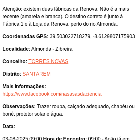
Atenção: existem duas fábricas da Renova. Não é a mais
recente (amarela e branca). O destino correto é junto à
Fábrica 1 e à Loja da Renova, perto do rio Almonda.
Coordenadas GPS:
39.503022718279, -8.6129807175903
Localidade:
Almonda - Zibreira
Concelho:
TORRES NOVAS
Distrito:
SANTAREM
Mais informações:
https://www.facebook.com/nasasasdaciencia
Observações:
Trazer roupa, calçado adequado, chapéu ou
boné, protetor solar e água.
Data:
03-08-2025 09:00
Hora de Encontro:
09:00
- Ação já em