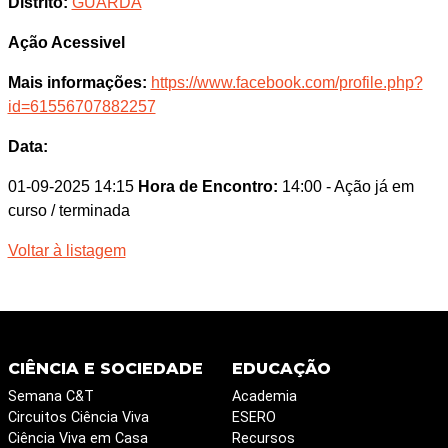
Distrito:
GUARDA
Ação Acessivel
Mais informações:
https://www.facebook.com/profile.php?
id=61556707882257
Data:
01-09-2025 14:15
Hora de Encontro:
14:00
- Ação já em
curso / terminada
Voltar à listagem
CIÊNCIA E SOCIEDADE
EDUCAÇÃO
Semana C&T
Academia
Circuitos Ciência Viva
ESERO
Ciência Viva em Casa
Recursos