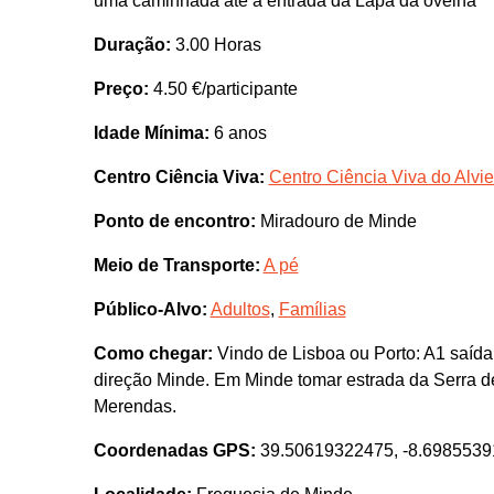
uma caminhada até à entrada da Lapa da ovelha
Duração:
3.00 Horas
Preço:
4.50 €/participante
Idade Mínima:
6 anos
Centro Ciência Viva:
Centro Ciência Viva do Alvie
Ponto de encontro:
Miradouro de Minde
Meio de Transporte:
A pé
Público-Alvo:
Adultos
,
Famílias
Como chegar:
Vindo de Lisboa ou Porto: A1 saída
direção Minde. Em Minde tomar estrada da Serra de
Merendas.
Coordenadas GPS:
39.50619322475, -8.698553