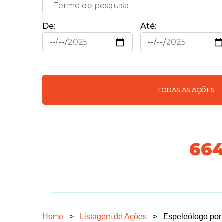
De:
Até:
TODAS AS AÇÕES
731
Home
>
Listagem de Ações
>
Espeleólogo por 