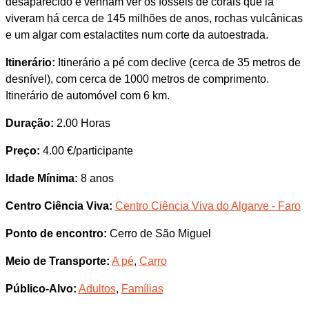
desaparecido e venham ver os fósseis de corais que lá
viveram há cerca de 145 milhões de anos, rochas vulcânicas
e um algar com estalactites num corte da autoestrada.
Itinerário:
Itinerário a pé com declive (cerca de 35 metros de
desnível), com cerca de 1000 metros de comprimento.
Itinerário de automóvel com 6 km.
Duração:
2.00 Horas
Preço:
4.00 €/participante
Idade Mínima:
8 anos
Centro Ciência Viva:
Centro Ciência Viva do Algarve - Faro
Ponto de encontro:
Cerro de São Miguel
Meio de Transporte:
A pé
,
Carro
Público-Alvo:
Adultos
,
Famílias