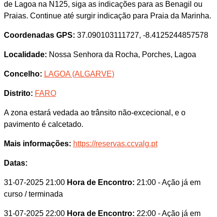
de Lagoa na N125, siga as indicações para as Benagil ou
Praias. Continue até surgir indicação para Praia da Marinha.
Coordenadas GPS:
37.090103111727, -8.4125244857578
Localidade:
Nossa Senhora da Rocha, Porches, Lagoa
Concelho:
LAGOA (ALGARVE)
Distrito:
FARO
A zona estará vedada ao trânsito não-excecional, e o
pavimento é calcetado.
Mais informações:
https://reservas.ccvalg.pt
Datas:
31-07-2025 21:00
Hora de Encontro:
21:00
- Ação já em
curso / terminada
31-07-2025 22:00
Hora de Encontro:
22:00
- Ação já em