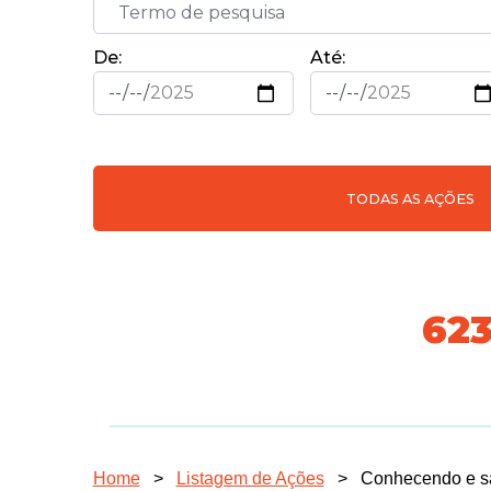
De:
Até:
TODAS AS AÇÕES
718
Home
>
Listagem de Ações
>
Conhecendo e sa