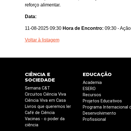
reforço alimentar.
Data:
11-08-2025 09:30
Hora de Encontro:
09:30
- Ação
Voltar à listagem
CIÊNCIA E
EDUCAÇÃO
SOCIEDADE
Academia
Semana C&T
ESERO
Circuitos Ciência Viva
Recursos
Ciência Viva em Casa
Projetos Educativos
Livros que queremos ler
Programa Internacional 
Café de Ciência
Desenvolvimento
Vacinas - o poder da
Profissional
ciência