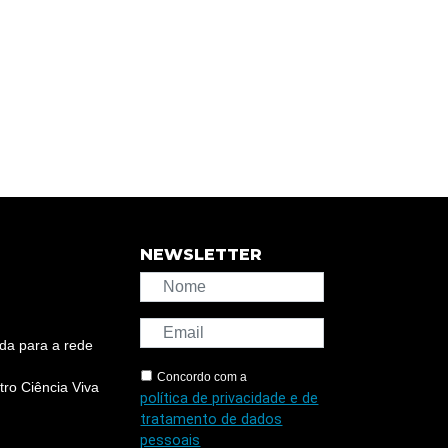
NEWSLETTER
da para a rede
Concordo com a
ro Ciência Viva
política de privacidade e de
tratamento de dados
pessoais