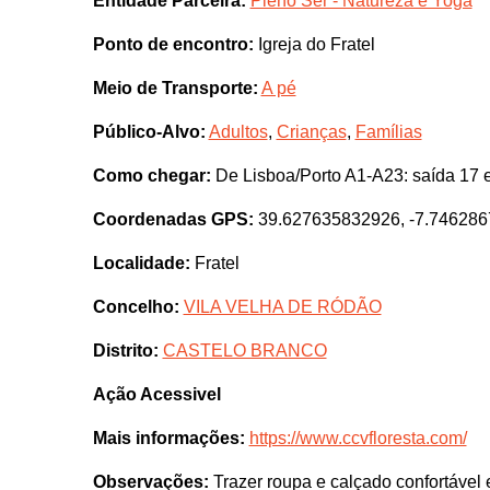
Entidade Parceira:
Pleno Ser - Natureza e Yoga
Ponto de encontro:
Igreja do Fratel
Meio de Transporte:
A pé
Público-Alvo:
Adultos
,
Crianças
,
Famílias
Como chegar:
De Lisboa/Porto A1-A23: saída 17 e
Coordenadas GPS:
39.627635832926, -7.74628
Localidade:
Fratel
Concelho:
VILA VELHA DE RÓDÃO
Distrito:
CASTELO BRANCO
Ação Acessivel
Mais informações:
https://www.ccvfloresta.com/
Observações:
Trazer roupa e calçado confortável 