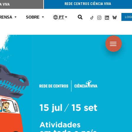
REDE CENTROS CIÊNCIA VIVA
A VIVA
RENSA
SOBRE
PT
LOG