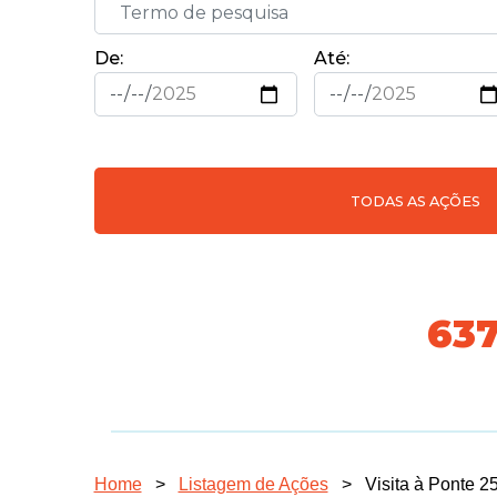
De:
Até:
TODAS AS AÇÕES
718
Home
>
Listagem de Ações
>
Visita à Ponte 25