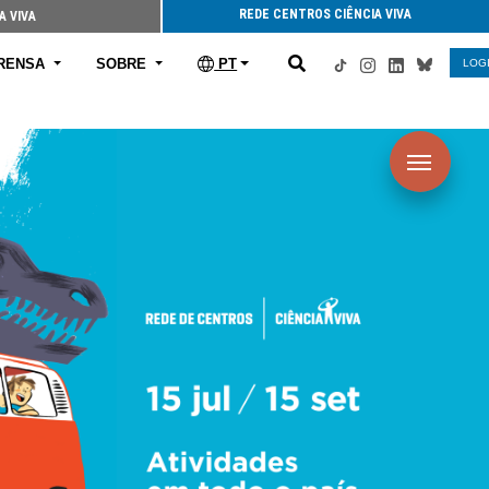
REDE CENTROS CIÊNCIA VIVA
A VIVA
RENSA
SOBRE
PT
LOG