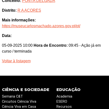
Concelho:
PONTA DELGADA
Distrito:
R A ACORES
Mais informações:
https://museucarlosmachado.azores.gov.pt/pt/
Data:
05-09-2025 10:00
Hora de Encontro:
09:45
- Ação já em
curso / terminada
Voltar à listagem
CIÊNCIA E SOCIEDADE
EDUCAÇÃO
Semana C&T
Academia
Circuitos Ciência Viva
ESERO
Ciência Viva em Casa
Recursos