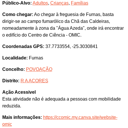
Público-Alvo:
Adultos
,
Crianças
,
Famílias
Como chegar:
Ao chegar à freguesia de Furnas, basta
dirigir-se ao campo fumarólico da Chã das Caldeiras,
nomeadamente à zona da "Água Azeda", onde irá encontrar
o edifício do Centro de Ciência - OMIC.
Coordenadas GPS:
37.7733554, -25.3030841
Localidade:
Furnas
Concelho:
POVOAÇÃO
Distrito:
R A ACORES
Ação Acessivel
Esta atividade não é adequada a pessoas com mobilidade
reduzida.
Mais informações:
https://ccomic.my.canva.site/website-
omic