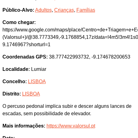
Público-Alvo:
Adultos
,
Crianças
,
Famílias
Como chegar:
https://www.google.com/maps/place/Centro+de+Triagem+e+
(Valorsul+)/@38.7773349,-9.1768854,17z/data=!4m5!3m4!1
9.1746967?shorturl=1
Coordenadas GPS:
38.777422993732, -9.174678200653
Localidade:
Lumiar
Concelho:
LISBOA
Distrito:
LISBOA
O percuso pedonal implica subir e descer alguns lances de
escadas, sem possibilidade de elevador.
Mais informações:
https://www.valorsul.pt