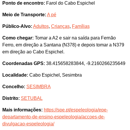
Ponto de encontro:
Farol do Cabo Espichel
Meio de Transporte:
A pé
Público-Alvo:
Adultos
,
Crianças
,
Famílias
Como chegar:
Tomar a A2 e sair na saída para Fernão
Ferro, em direção a Santana (N378) e depois tomar a N379
em direção ao Cabo Espichel.
Coordenadas GPS:
38.415658283844, -9.2160266235649
Localidade:
Cabo Espichel, Sesimbra
Concelho:
SESIMBRA
Distrito:
SETUBAL
Mais informações:
https://spe.pt/espeleologia/epe-
departamento-de-ensino-espeleologia/accoes-de-
divulgacao-espeleologia/