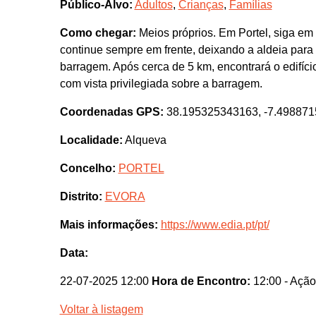
Público-Alvo:
Adultos
,
Crianças
,
Famílias
Como chegar:
Meios próprios. Em Portel, siga em 
continue sempre em frente, deixando a aldeia para t
barragem. Após cerca de 5 km, encontrará o edifíci
com vista privilegiada sobre a barragem.
Coordenadas GPS:
38.195325343163, -7.49887
Localidade:
Alqueva
Concelho:
PORTEL
Distrito:
EVORA
Mais informações:
https://www.edia.pt/pt/
Data:
22-07-2025 12:00
Hora de Encontro:
12:00
- Ação
Voltar à listagem