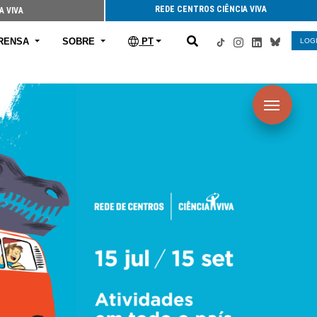
REDE CENTROS CIÊNCIA VIVA
A VIVA
RENSA
SOBRE
PT
LOG