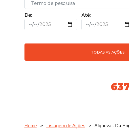
De:
Até:
TODAS AS AÇÕES
70
Home
>
Listagem de Ações
>
Alqueva - Da Eng