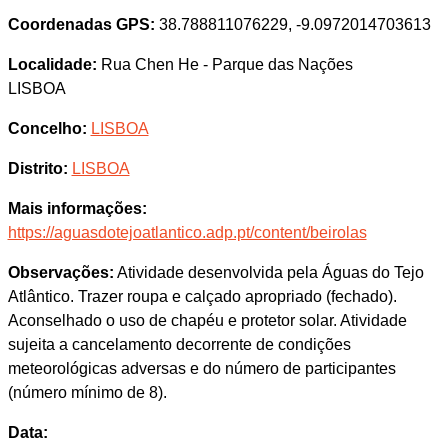
Coordenadas GPS:
38.788811076229, -9.0972014703613
Localidade:
Rua Chen He - Parque das Nações
LISBOA
Concelho:
LISBOA
Distrito:
LISBOA
Mais informações:
https://aguasdotejoatlantico.adp.pt/content/beirolas
Observações:
Atividade desenvolvida pela Águas do Tejo
Atlântico. Trazer roupa e calçado apropriado (fechado).
Aconselhado o uso de chapéu e protetor solar. Atividade
sujeita a cancelamento decorrente de condições
meteorológicas adversas e do número de participantes
(número mínimo de 8).
Data: