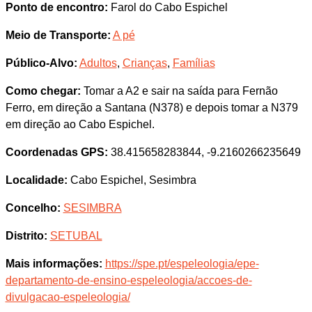
Ponto de encontro:
Farol do Cabo Espichel
Meio de Transporte:
A pé
Público-Alvo:
Adultos
,
Crianças
,
Famílias
Como chegar:
Tomar a A2 e sair na saída para Fernão
Ferro, em direção a Santana (N378) e depois tomar a N379
em direção ao Cabo Espichel.
Coordenadas GPS:
38.415658283844, -9.2160266235649
Localidade:
Cabo Espichel, Sesimbra
Concelho:
SESIMBRA
Distrito:
SETUBAL
Mais informações:
https://spe.pt/espeleologia/epe-
departamento-de-ensino-espeleologia/accoes-de-
divulgacao-espeleologia/