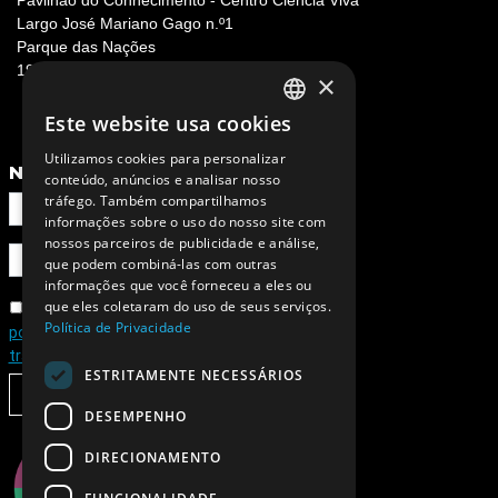
Pavilhão do Conhecimento - Centro Ciência Viva
Largo José Mariano Gago n.º1
Parque das Nações
1990-073 Lisboa, Portugal
×
Este website usa cookies
PORTUGUESE
Utilizamos cookies para personalizar
ENGLISH
NEWSLETTER
conteúdo, anúncios e analisar nosso
tráfego. Também compartilhamos
informações sobre o uso do nosso site com
nossos parceiros de publicidade e análise,
que podem combiná-las com outras
informações que você forneceu a eles ou
que eles coletaram do uso de seus serviços.
Concordo com a
Política de Privacidade
política de privacidade e de
tratamento de dados pessoais
ESTRITAMENTE NECESSÁRIOS
SUBSCREVER
DESEMPENHO
DIRECIONAMENTO