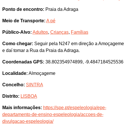
Ponto de encontro:
Praia da Adraga
Meio de Transporte:
A pé
Público-Alvo:
Adultos
,
Crianças
,
Famílias
Como chegar:
Seguir pela N247 em direção a Amoçageme
e daí tomar a Rua da Praia da Adraga.
Coordenadas GPS:
38.802354974899, -9.4847184525536
Localidade:
Almoçageme
Concelho:
SINTRA
Distrito:
LISBOA
Mais informações:
https://spe.pt/espeleologia/epe-
departamento-de-ensino-espeleologia/accoes-de-
divulgacao-espeleologia/