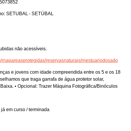
65073852
elho: SETUBAL - SETÚBAL
ubidas não acessíveis.
o/rnapareasprotegidas/reservasnaturais/rnestuariodosado
nças e jovens com idade compreendida entre os 5 e os 18
selhamos que traga garrafa de água protetor solar,
: Baixa. • Opcional: Trazer Máquina Fotográfica/Binóculos
 já em curso / terminada