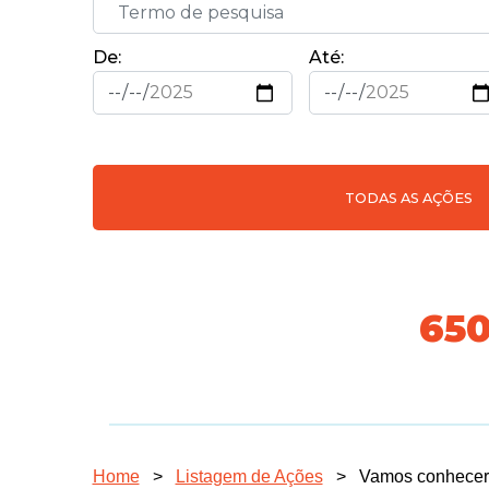
De:
Até:
TODAS AS AÇÕES
70
Home
>
Listagem de Ações
>
Vamos conhecer 