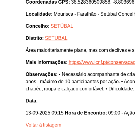
Coordenadas GPS:
38.528360509858, -8.80369
Localidade:
Mourisca - Faralhão - Setúbal Conc
Concelho:
SETÚBAL
Distrito:
SETUBAL
Área maioritariamente plana, mas com declives e s
Mais informações:
https://www.icnf.pt/conservaca
Observações:
• Necessário acompanhante de cria
anos - máximo de 10 participantes por ação. • Acon
chapéu, roupa e calçado confortável. • Dificuldade
Data:
13-09-2025 09:15
Hora de Encontro:
09:00
- Ação
Voltar à listagem