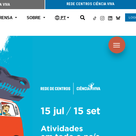
REDE CENTROS CIÊNCIA VIVA
A VIVA
RENSA
SOBRE
PT
LOG