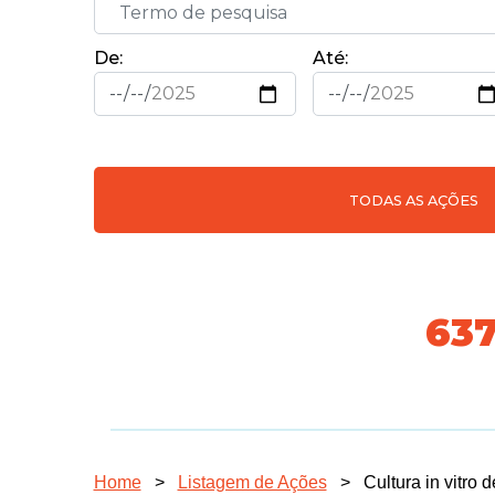
De:
Até:
TODAS AS AÇÕES
70
Home
>
Listagem de Ações
>
Cultura in vitro 