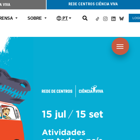
REDE CENTROS CIÊNCIA VIVA
A VIVA
RENSA
SOBRE
PT
LOG