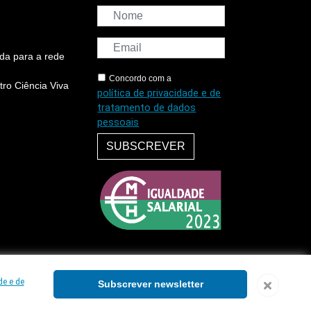
da para a rede
Concordo com a
ro Ciência Viva
política de privacidade e de
tratamento de dados
pessoais
SUBSCREVER
de e de
Subscrever newsletter