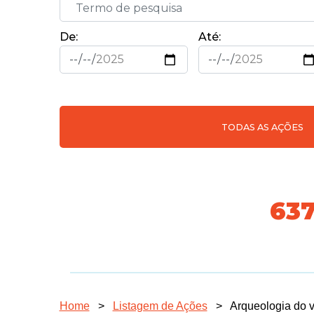
De:
Até:
TODAS AS AÇÕES
70
Home
>
Listagem de Ações
>
Arqueologia do ve