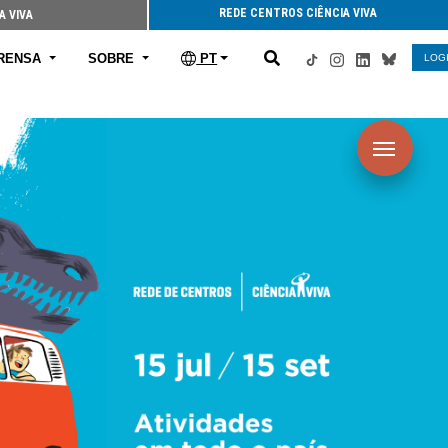
REDE CENTROS CIÊNCIA VIVA
A VIVA
RENSA
SOBRE
PT
LOG