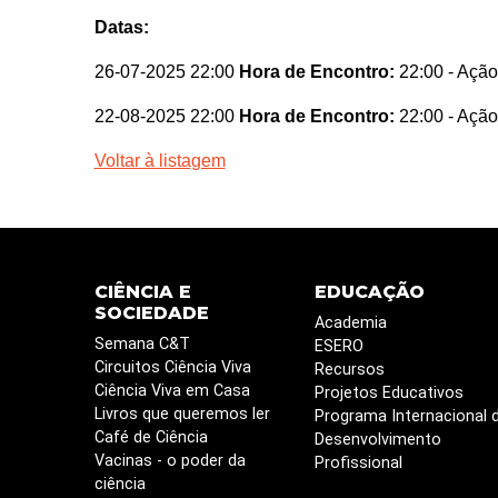
Datas:
26-07-2025 22:00
Hora de Encontro:
22:00
- Ação
22-08-2025 22:00
Hora de Encontro:
22:00
- Ação
Voltar à listagem
CIÊNCIA E
EDUCAÇÃO
SOCIEDADE
Academia
Semana C&T
ESERO
Circuitos Ciência Viva
Recursos
Ciência Viva em Casa
Projetos Educativos
Livros que queremos ler
Programa Internacional 
Café de Ciência
Desenvolvimento
Vacinas - o poder da
Profissional
ciência