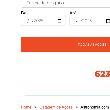
De:
Até:
TODAS AS AÇÕES
718
Home
>
Listagem de Ações
>
Astronomia com 