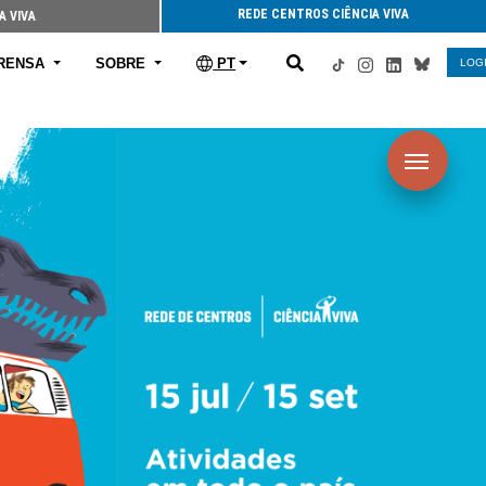
REDE CENTROS CIÊNCIA VIVA
A VIVA
RENSA
SOBRE
PT
LOG