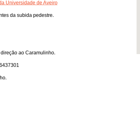
da Universidade de Aveiro
ntes da subida pedestre.
direção ao Caramulinho.
36437301
ho.