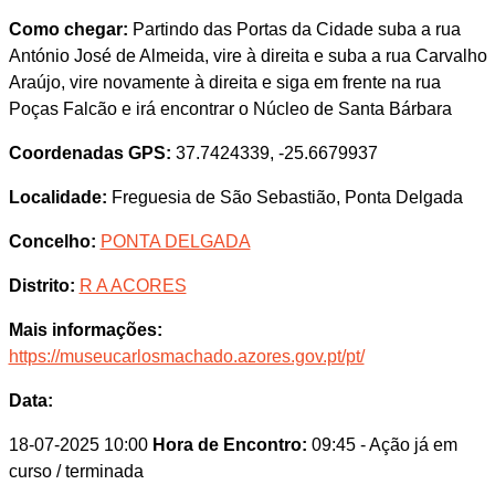
Como chegar:
Partindo das Portas da Cidade suba a rua
António José de Almeida, vire à direita e suba a rua Carvalho
Araújo, vire novamente à direita e siga em frente na rua
Poças Falcão e irá encontrar o Núcleo de Santa Bárbara
Coordenadas GPS:
37.7424339, -25.6679937
Localidade:
Freguesia de São Sebastião, Ponta Delgada
Concelho:
PONTA DELGADA
Distrito:
R A ACORES
Mais informações:
https://museucarlosmachado.azores.gov.pt/pt/
Data:
18-07-2025 10:00
Hora de Encontro:
09:45
- Ação já em
curso / terminada