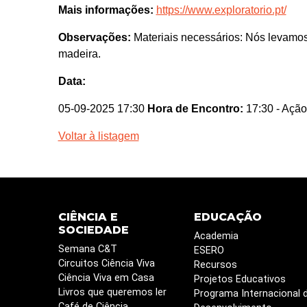
Mais informações:
https://www.exploratorio.pt/
Observações:
Materiais necessários: Nós levamo
madeira.
Data:
05-09-2025 17:30
Hora de Encontro:
17:30
- Ação
Voltar à listagem
CIÊNCIA E
EDUCAÇÃO
SOCIEDADE
Academia
Semana C&T
ESERO
Circuitos Ciência Viva
Recursos
Ciência Viva em Casa
Projetos Educativos
Livros que queremos ler
Programa Internacional 
Café de Ciência