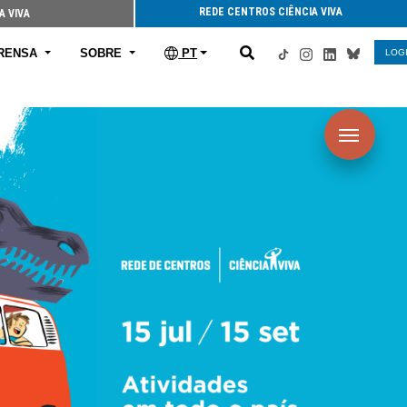
REDE CENTROS CIÊNCIA VIVA
A VIVA
RENSA
SOBRE
PT
LOG