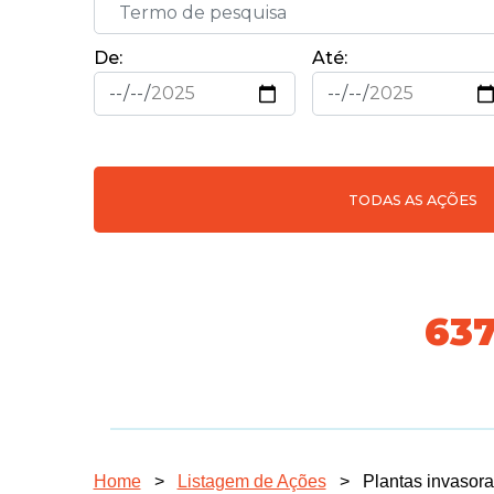
De:
Até:
TODAS AS AÇÕES
731
Home
>
Listagem de Ações
>
Plantas invasor