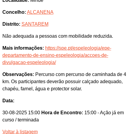
Localidade:
Minde
Concelho:
ALCANENA
Distrito:
SANTAREM
Não adequada a pessoas com mobilidade reduzida.
Mais informações:
https://spe.pt/espeleologia/epe-
departamento-de-ensino-espeleologia/accoes-de-
divulgacao-espeleologia/
Observações:
Percurso com percurso de caminhada de 4
km. Os participantes deverão possuir calçado adequado,
chapéu, farnel, água e protector solar.
Data:
30-08-2025 15:00
Hora de Encontro:
15:00
- Ação já em
curso / terminada
Voltar à listagem