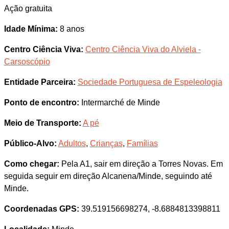
Ação gratuita
Idade Mínima:
8 anos
Centro Ciência Viva:
Centro Ciência Viva do Alviela -
Carsoscópio
Entidade Parceira:
Sociedade Portuguesa de Espeleologia
Ponto de encontro:
Intermarché de Minde
Meio de Transporte:
A pé
Público-Alvo:
Adultos
,
Crianças
,
Famílias
Como chegar:
Pela A1, sair em direção a Torres Novas. Em
seguida seguir em direção Alcanena/Minde, seguindo até
Minde.
Coordenadas GPS:
39.519156698274, -8.6884813398811