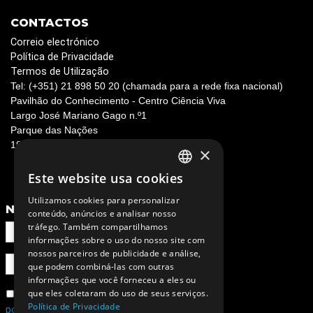
CONTACTOS
Correio electrónico
Política de Privacidade
Termos de Utilização
Tel: (+351) 21 898 50 20 (chamada para a rede fixa nacional)
Pavilhão do Conhecimento - Centro Ciência Viva
Largo José Mariano Gago n.º1
Parque das Nações
1990-073 Lisboa, Portugal
×
Este website usa cookies
PORTUGUESE
Utilizamos cookies para personalizar
ENGLISH
NEWSLETTER
conteúdo, anúncios e analisar nosso
tráfego. Também compartilhamos
informações sobre o uso do nosso site com
nossos parceiros de publicidade e análise,
que podem combiná-las com outras
informações que você forneceu a eles ou
que eles coletaram do uso de seus serviços.
Concordo com a
Política de Privacidade
política de privacidade e de