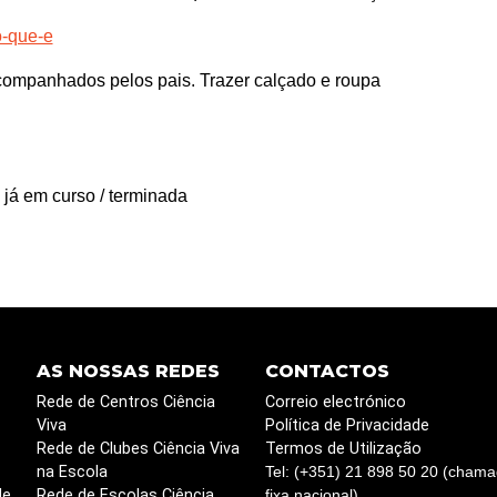
o-que-e
mpanhados pelos pais. Trazer calçado e roupa
 já em curso / terminada
AS NOSSAS REDES
CONTACTOS
Rede de Centros Ciência
Correio electrónico
Viva
Política de Privacidade
Rede de Clubes Ciência Viva
Termos de Utilização
na Escola
Tel: (+351) 21 898 50 20 (chama
de
Rede de Escolas Ciência
fixa nacional)