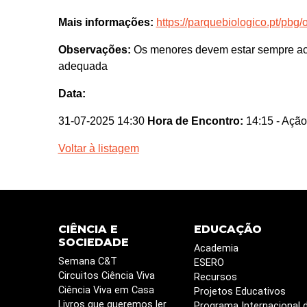
Mais informações:
https://parquebiologico.pt/pbg/
Observações:
Os menores devem estar sempre aco
adequada
Data:
31-07-2025 14:30
Hora de Encontro:
14:15
- Ação
Voltar à listagem
CIÊNCIA E
EDUCAÇÃO
SOCIEDADE
Academia
Semana C&T
ESERO
Circuitos Ciência Viva
Recursos
Ciência Viva em Casa
Projetos Educativos
Livros que queremos ler
Programa Internacional 