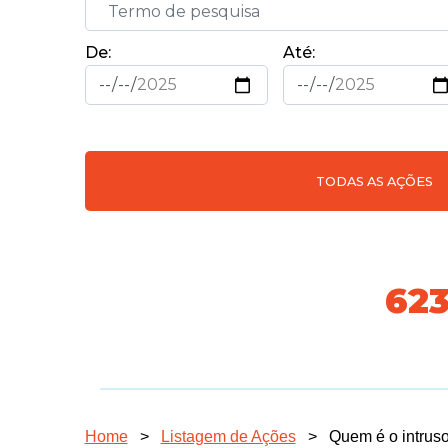
De:
Até:
TODAS AS AÇÕES
70
Home
>
Listagem de Ações
>
Quem é o intrus