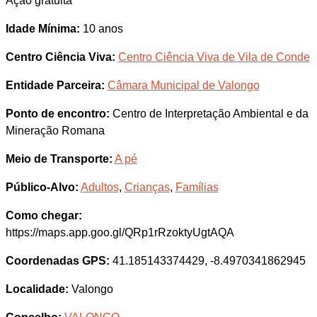
Ação gratuita
Idade Mínima:
10 anos
Centro Ciência Viva:
Centro Ciência Viva de Vila de Conde
Entidade Parceira:
Câmara Municipal de Valongo
Ponto de encontro:
Centro de Interpretação Ambiental e da
Mineração Romana
Meio de Transporte:
A pé
Público-Alvo:
Adultos
,
Crianças
,
Famílias
Como chegar:
https://maps.app.goo.gl/QRp1rRzoktyUgtAQA
Coordenadas GPS:
41.185143374429, -8.4970341862945
Localidade:
Valongo