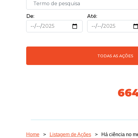
De:
Até:
TODAS AS AÇÕES
731
Home
>
Listagem de Ações
>
Há ciência no m