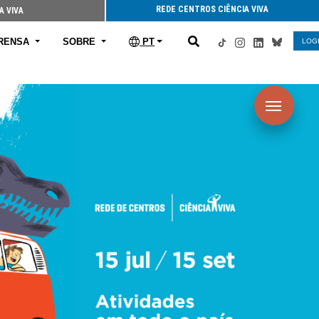
REDE CENTROS CIÊNCIA VIVA
A VIVA
RENSA
SOBRE
PT
LOG