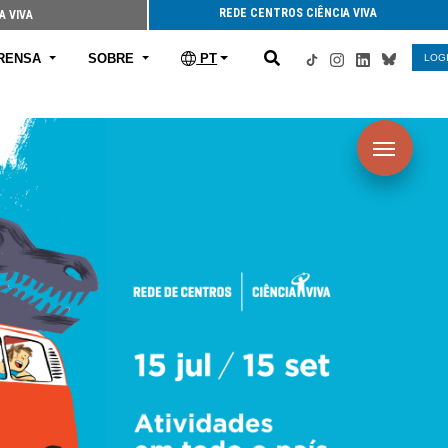
REDE CENTROS CIÊNCIA VIVA
A VIVA
RENSA
SOBRE
PT
LOG