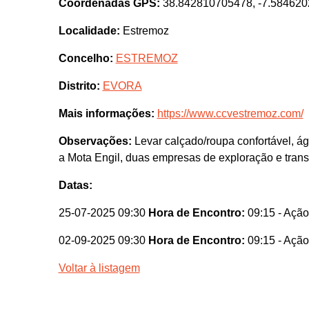
Coordenadas GPS:
38.842810705478, -7.58462
Localidade:
Estremoz
Concelho:
ESTREMOZ
Distrito:
EVORA
Mais informações:
https://www.ccvestremoz.com/
Observações:
Levar calçado/roupa confortável, ág
a Mota Engil, duas empresas de exploração e tra
Datas:
25-07-2025 09:30
Hora de Encontro:
09:15
- Ação
02-09-2025 09:30
Hora de Encontro:
09:15
- Ação
Voltar à listagem