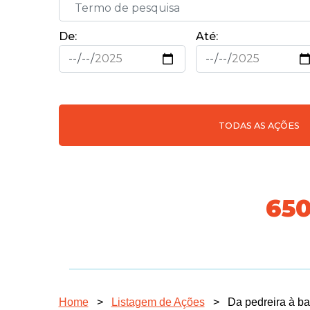
De:
Até:
TODAS AS AÇÕES
718
Home
>
Listagem de Ações
>
Da pedreira à ba