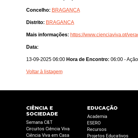
Concelho:
BRAGANÇA
Distrito:
BRAGANCA
Mais informações:
https://www.cienciaviva.pt/vera
Data:
13-09-2025 06:00
Hora de Encontro:
06:00
- Ação
Voltar à listagem
CIÊNCIA E
EDUCAÇÃO
SOCIEDADE
Academia
Semana C&T
ESERO
Circuitos Ciência Viva
Recursos
Ciência Viva em Casa
Projetos Educativos