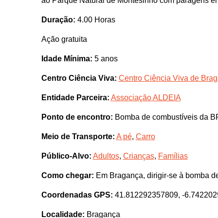
ao Parque Natural de Montesinho com paragens em 
Duração:
4.00 Horas
Ação gratuita
Idade Mínima:
5 anos
Centro Ciência Viva:
Centro Ciência Viva de Bra
Entidade Parceira:
Associação ALDEIA
Ponto de encontro:
Bomba de combustíveis da BP,
Meio de Transporte:
A pé
,
Carro
Público-Alvo:
Adultos
,
Crianças
,
Famílias
Como chegar:
Em Bragança, dirigir-se à bomba d
Coordenadas GPS:
41.812292357809, -6.74220
Localidade:
Bragança