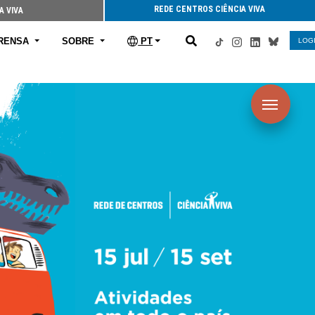
REDE CENTROS CIÊNCIA VIVA
A VIVA
RENSA
SOBRE
PT
LOG