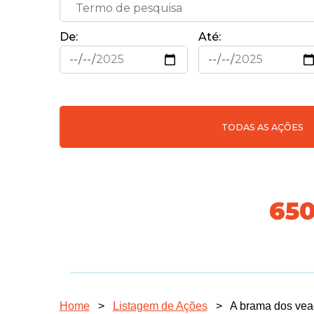
De:
Até:
TODAS AS AÇÕES
718
Home
>
Listagem de Ações
>
A brama dos ve