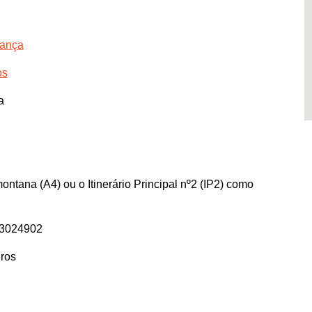
gança
os
a
ontana (A4) ou o Itinerário Principal nº2 (IP2) como
93024902
ros