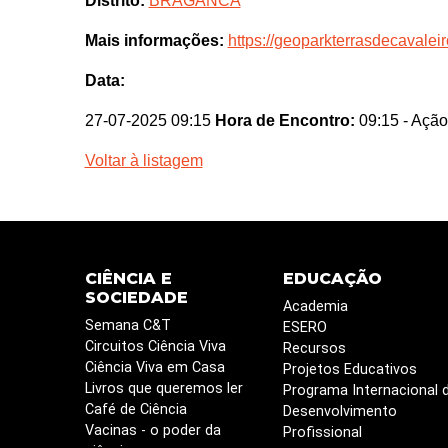
Distrito:
BRAGANCA
Mais informações:
https://geoparkterrasdecavaleiro
Data:
27-07-2025 09:15
Hora de Encontro:
09:15
- Ação
Voltar à listagem
CIÊNCIA E
EDUCAÇÃO
SOCIEDADE
Academia
Semana C&T
ESERO
Circuitos Ciência Viva
Recursos
Ciência Viva em Casa
Projetos Educativos
Livros que queremos ler
Programa Internacional 
Café de Ciência
Desenvolvimento
Vacinas - o poder da
Profissional