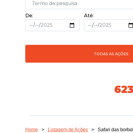
De:
Até:
TODAS AS AÇÕES
70
Home
>
Listagem de Ações
>
Safari das borbo