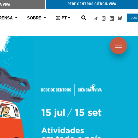
REDE CENTROS CIÊNCIA VIVA
A VIVA
RENSA
SOBRE
PT
LOG