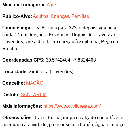
Meio de Transporte:
A pé
Público-Alvo:
Adultos
,
Crianças
,
Famílias
Como chegar:
Da A1 siga para A23, e depois siga pela
saída 14 em direção a Envendos. Depois de atravessar
Envendos, vire à direita em direção à Zimbreira, Pego da
Rainha.
Coordenadas GPS:
39.5742484, -7.8324468
Localidade:
Zimbreira (Envendos)
Concelho:
MAÇÃO
Distrito:
SANTAREM
Mais informações:
https://www.ccvfloresta.com/
Observações:
Trazer toalha, roupa e calçado confortável e
adequado à atividade, protetor solar, chapéu, água e reforço