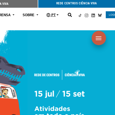
REDE CENTROS CIÊNCIA VIVA
A VIVA
RENSA
SOBRE
PT
LOG