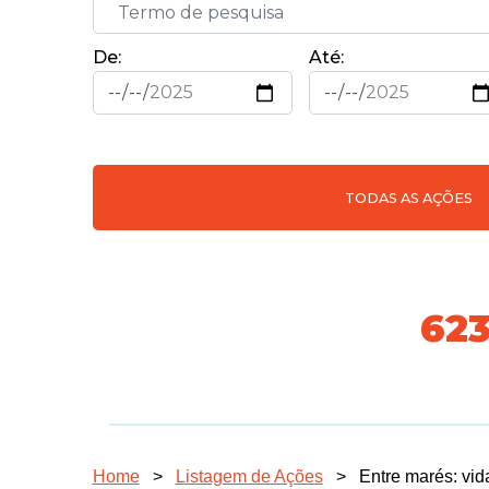
De:
Até:
TODAS AS AÇÕES
70
Home
>
Listagem de Ações
>
Entre marés: vid