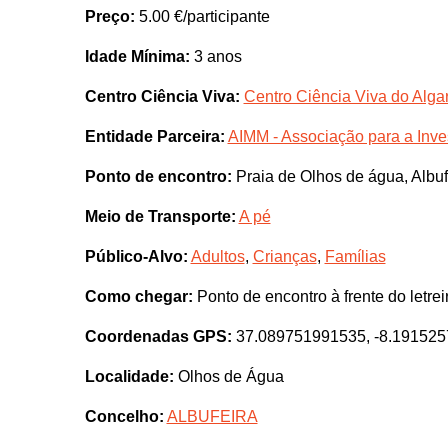
Preço:
5.00 €/participante
Idade Mínima:
3 anos
Centro Ciência Viva:
Centro Ciência Viva do Algar
Entidade Parceira:
AIMM - Associação para a Inve
Ponto de encontro:
Praia de Olhos de água, Albuf
Meio de Transporte:
A pé
Público-Alvo:
Adultos
,
Crianças
,
Famílias
Como chegar:
Ponto de encontro à frente do letre
Coordenadas GPS:
37.089751991535, -8.19152
Localidade:
Olhos de Água
Concelho:
ALBUFEIRA