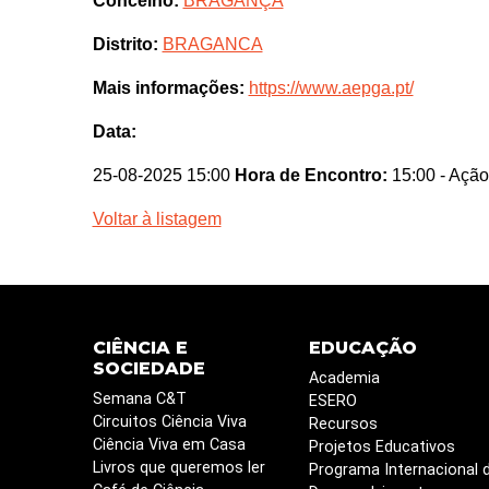
Concelho:
BRAGANÇA
Distrito:
BRAGANCA
Mais informações:
https://www.aepga.pt/
Data:
25-08-2025 15:00
Hora de Encontro:
15:00
- Ação
Voltar à listagem
CIÊNCIA E
EDUCAÇÃO
SOCIEDADE
Academia
Semana C&T
ESERO
Circuitos Ciência Viva
Recursos
Ciência Viva em Casa
Projetos Educativos
Livros que queremos ler
Programa Internacional 