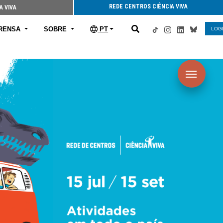
REDE CENTROS CIÊNCIA VIVA
A VIVA
RENSA
SOBRE
PT
LOG