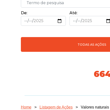
De:
Até:
TODAS AS AÇÕES
74
Home
>
Listagem de Ações
>
Valores naturais