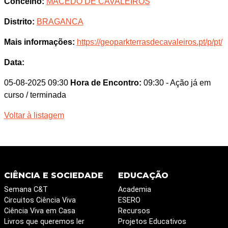
Concelho:
MACEDO DE CAVALEIROS
Distrito:
BRAGANCA
Mais informações:
https://geoparkterrasdecavaleiros.pt/p/pt/
Data:
05-08-2025 09:30
Hora de Encontro:
09:30
- Ação já em
curso / terminada
Voltar à listagem
CIÊNCIA E SOCIEDADE
EDUCAÇÃO
Semana C&T
Academia
Circuitos Ciência Viva
ESERO
Ciência Viva em Casa
Recursos
Livros que queremos ler
Projetos Educativos