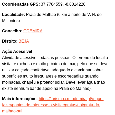
Coordenadas GPS:
37.7784559, -8.8014228
Localidade:
Praia do Malhão (6 km a norte de V. N. de
Milfontes)
Concelho:
ODEMIRA
Distrito:
BEJA
Ação Acessivel
Atividade acessível todas as pessoas. O terreno do local a
visitar é rochoso e muito próximo do mar, pelo que se deve
utilizar calçado confortável adequado a caminhar sobre
superfícies muito irregulares e escorregadias quando
molhadas, chapéu e protetor solar. Deve levar água (não
existe nenhum bar de apoio na Praia do Malhão).
Mais informações:
https://turismo.cm-odemira.pt/o-que-
fazer/pontos-de-interesse-a-visitar/praias/poi/praia-do-
malhao-sul