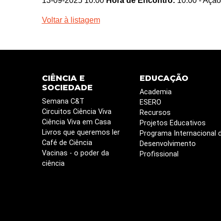
13-09-2025 10:00
Hora de Encontro:
10:00
- Ação
Voltar à listagem
CIÊNCIA E
EDUCAÇÃO
SOCIEDADE
Academia
Semana C&T
ESERO
Circuitos Ciência Viva
Recursos
Ciência Viva em Casa
Projetos Educativos
Livros que queremos ler
Programa Internacional 
Café de Ciência
Desenvolvimento
Vacinas - o poder da
Profissional
ciência