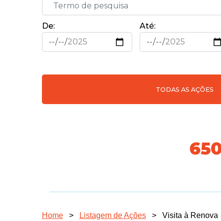
De:
Até:
TODAS AS AÇÕES
718
Home
>
Listagem de Ações
>
Visita à Renova