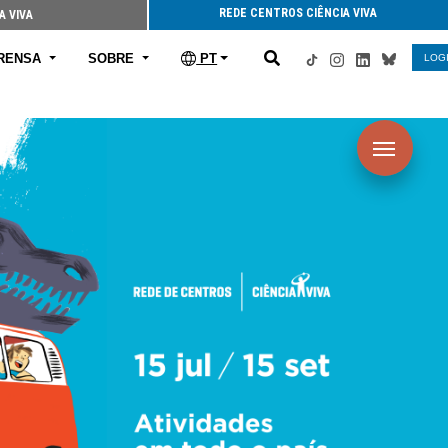
REDE CENTROS CIÊNCIA VIVA
A VIVA
RENSA
SOBRE
PT
LOG