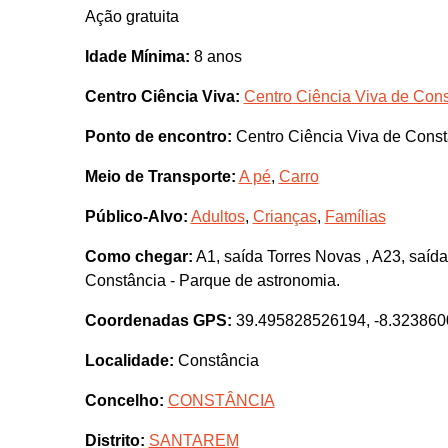
Ação gratuita
Idade Mínima:
8 anos
Centro Ciência Viva:
Centro Ciência Viva de Cons
Ponto de encontro:
Centro Ciência Viva de Constâ
Meio de Transporte:
A pé
,
Carro
Público-Alvo:
Adultos
,
Crianças
,
Famílias
Como chegar:
A1, saída Torres Novas , A23, saída
Constância - Parque de astronomia.
Coordenadas GPS:
39.495828526194, -8.32386
Localidade:
Constância
Concelho:
CONSTÂNCIA
Distrito:
SANTAREM