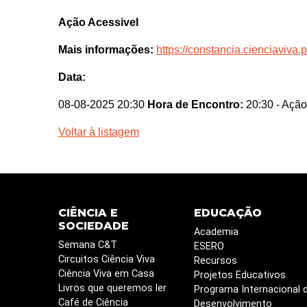
Ação Acessivel
Mais informações:
https://constancia.cienciaviva.p
Data:
08-08-2025 20:30
Hora de Encontro:
20:30
- Ação
Voltar à listagem
CIÊNCIA E
EDUCAÇÃO
SOCIEDADE
Academia
Semana C&T
ESERO
Circuitos Ciência Viva
Recursos
Ciência Viva em Casa
Projetos Educativos
Livros que queremos ler
Programa Internacional 
Café de Ciência
Desenvolvimento