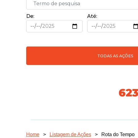
De:
Até:
TODAS AS AÇÕES
70
Home
>
Listagem de Ações
>
Rota do Tempo