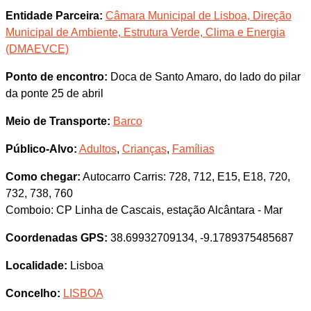
Entidade Parceira:
Câmara Municipal de Lisboa, Direção
Municipal de Ambiente, Estrutura Verde, Clima e Energia
(DMAEVCE)
Ponto de encontro:
Doca de Santo Amaro, do lado do pilar
da ponte 25 de abril
Meio de Transporte:
Barco
Público-Alvo:
Adultos
,
Crianças
,
Famílias
Como chegar:
Autocarro Carris: 728, 712, E15, E18, 720,
732, 738, 760
Comboio: CP Linha de Cascais, estação Alcântara - Mar
Coordenadas GPS:
38.69932709134, -9.1789375485687
Localidade:
Lisboa
Concelho:
LISBOA