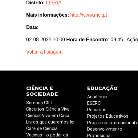
Distrito:
LEIRIA
Mais informações:
http://www.mcr.pt
Data:
02-08-2025 10:00
Hora de Encontro:
09:45
- Ação
Voltar à listagem
CIÊNCIA E
EDUCAÇÃO
SOCIEDADE
Academia
Semana C&T
ESERO
Circuitos Ciência Viva
Recursos
Ciência Viva em Casa
Projetos Educativos
Livros que queremos ler
Programa Internacional 
Café de Ciência
Desenvolvimento
Vacinas - o poder da
Profissional