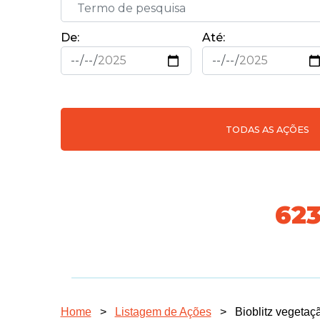
De:
Até:
TODAS AS AÇÕES
691
Home
>
Listagem de Ações
>
Bioblitz vegetaç