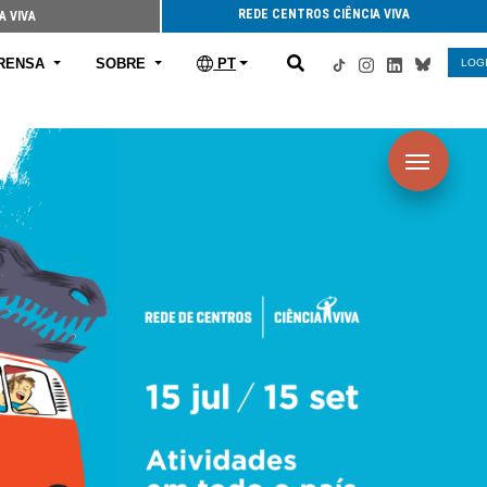
REDE CENTROS CIÊNCIA VIVA
A VIVA
RENSA
SOBRE
PT
LOG