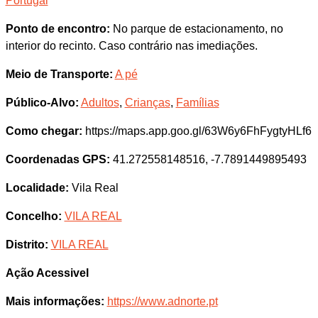
Portugal
Ponto de encontro:
No parque de estacionamento, no
interior do recinto. Caso contrário nas imediações.
Meio de Transporte:
A pé
Público-Alvo:
Adultos
,
Crianças
,
Famílias
Como chegar:
https://maps.app.goo.gl/63W6y6FhFygtyHLf6
Coordenadas GPS:
41.272558148516, -7.7891449895493
Localidade:
Vila Real
Concelho:
VILA REAL
Distrito:
VILA REAL
Ação Acessivel
Mais informações:
https://www.adnorte.pt