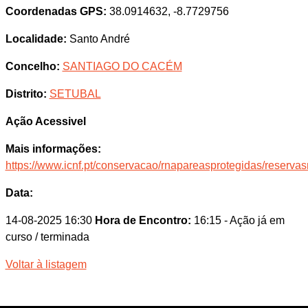
Coordenadas GPS:
38.0914632, -8.7729756
Localidade:
Santo André
Concelho:
SANTIAGO DO CACÉM
Distrito:
SETUBAL
Ação Acessivel
Mais informações:
https://www.icnf.pt/conservacao/rnapareasprotegidas/reserv
Data:
14-08-2025 16:30
Hora de Encontro:
16:15
- Ação já em
curso / terminada
Voltar à listagem