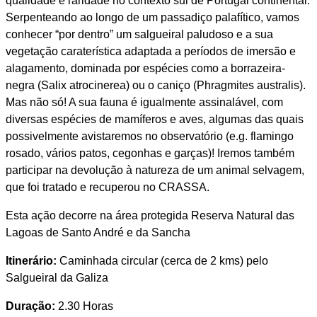
qualidade e raridade no contexto sul de Portugal continental.
Serpenteando ao longo de um passadiço palafítico, vamos
conhecer “por dentro” um salgueiral paludoso e a sua
vegetação caraterística adaptada a períodos de imersão e
alagamento, dominada por espécies como a borrazeira-
negra (Salix atrocinerea) ou o caniço (Phragmites australis).
Mas não só! A sua fauna é igualmente assinalável, com
diversas espécies de mamíferos e aves, algumas das quais
possivelmente avistaremos no observatório (e.g. flamingo
rosado, vários patos, cegonhas e garças)! Iremos também
participar na devolução à natureza de um animal selvagem,
que foi tratado e recuperou no CRASSA.
Esta ação decorre na área protegida Reserva Natural das
Lagoas de Santo André e da Sancha
Itinerário:
Caminhada circular (cerca de 2 kms) pelo
Salgueiral da Galiza
Duração:
2.30 Horas