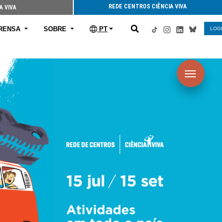
REDE CENTROS CIÊNCIA VIVA
A VIVA
RENSA
SOBRE
PT
LOG