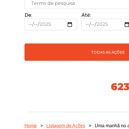
De:
Até:
TODAS AS AÇÕES
718
Home
>
Listagem de Ações
>
Uma manhã no ab