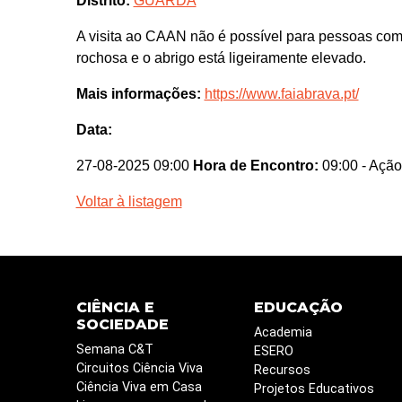
Distrito:
GUARDA
A visita ao CAAN não é possível para pessoas com
rochosa e o abrigo está ligeiramente elevado.
Mais informações:
https://www.faiabrava.pt/
Data:
27-08-2025 09:00
Hora de Encontro:
09:00
- Ação
Voltar à listagem
CIÊNCIA E
EDUCAÇÃO
SOCIEDADE
Academia
Semana C&T
ESERO
Circuitos Ciência Viva
Recursos
Ciência Viva em Casa
Projetos Educativos