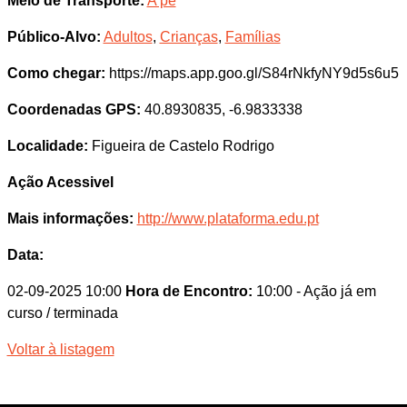
Meio de Transporte:
A pé
Público-Alvo:
Adultos
,
Crianças
,
Famílias
Como chegar:
https://maps.app.goo.gl/S84rNkfyNY9d5s6u5
Coordenadas GPS:
40.8930835, -6.9833338
Localidade:
Figueira de Castelo Rodrigo
Ação Acessivel
Mais informações:
http://www.plataforma.edu.pt
Data:
02-09-2025 10:00
Hora de Encontro:
10:00
- Ação já em
curso / terminada
Voltar à listagem