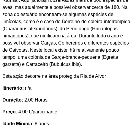
Ramsar. Aqui já foram observadas mais de 300 espécies de
aves, mas atualmente é possível observar cerca de 180. Na
zona do estuário encontram-se algumas espécies de
limícolas, como é o caso do Borrelho-de-coleira-interrompida
(Charadrius alexandrinus), do Pernilongo (Himantopus
himantopus), que nidificam na área. Durante todo o ano é
possível observar Garças, Colhereiros e diferentes espécies
de Gaivotas. Neste local existe, há relativamente pouco
tempo, uma colónia de Garça-branca-pequena (Egretta
garzetta) e Carraceiro (Bubulcus ibis).
Esta ação decorre na área protegida Ria de Alvor
Itinerário:
n/a
Duração:
2.00 Horas
Preço:
4.00 €/participante
Idade Mínima:
8 anos