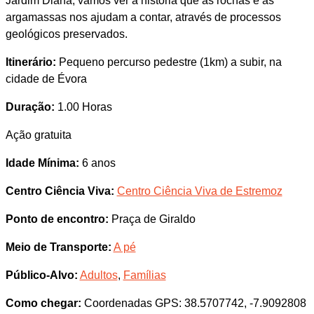
Jardim Diana, vamos ver a história que as rochas e as
argamassas nos ajudam a contar, através de processos
geológicos preservados.
Itinerário:
Pequeno percurso pedestre (1km) a subir, na
cidade de Évora
Duração:
1.00 Horas
Ação gratuita
Idade Mínima:
6 anos
Centro Ciência Viva:
Centro Ciência Viva de Estremoz
Ponto de encontro:
Praça de Giraldo
Meio de Transporte:
A pé
Público-Alvo:
Adultos
,
Famílias
Como chegar:
Coordenadas GPS: 38.5707742, -7.9092808