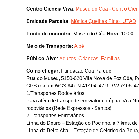
Centro Ciência Viva:
Museu do Côa - Centro Ciên
Entidade Parceira:
Mónica Quelhas Pinto_UTAD
Ponto de encontro:
Museu do Côa
Hora:
10:00
Meio de Transporte:
A pé
Público-Alvo:
Adultos
,
Crianças
,
Famílias
Como chegar:
Fundação Côa Parque
Rua do Museu, 5150-620 Vila Nova de Foz Côa, Po
GPS (datum WGS 84): N 41º 04’ 47.9’’ / W 7º 06’ 47
1.Transportes Rodoviários
Para além de transporte em viatura própria, Vila N
rodoviários (Rede Expressos - Santos)
2.Transportes Ferroviários
Linha do Douro – Estação do Pocinho, a 7 kms. de
Linha da Beira Alta – Estação de Celorico da Beir